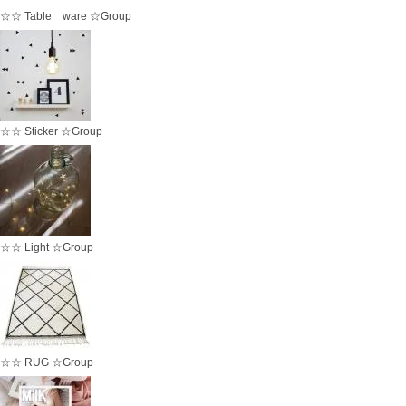
☆☆ Table ware ☆Group
☆☆ Sticker ☆Group
☆☆ Light ☆Group
☆☆ RUG ☆Group