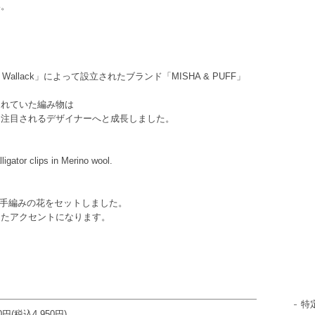
い。
allack」によって設立されたブランド「MISHA & PUFF」
られていた編み物は
に注目されるデザイナーへと成長しました。
ligator clips in Merino wool.
の手編みの花をセットしました。
したアクセントになります。
特
00円(税込4,950円)