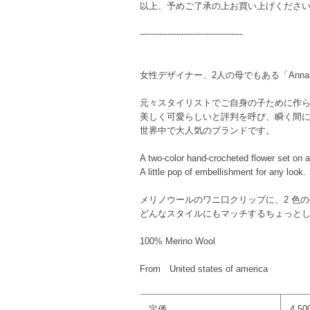
以上、予めご了承の上お買い上げくださ
-------------------------------------
女性デザイナー、2人の母でもある「Anna W
元々スタイリストでご自身の子ために作
美しく可愛らしいと評判を呼び、瞬く間
世界中で大人気のブランドです。
A two-color hand-crocheted flower set on al
A little pop of embellishment for any look.
メリノウールのワニ口クリップに、2 色
どんなスタイルにもマッチするちょっと
100% Merino Wool
From United states of america
定価
4,5