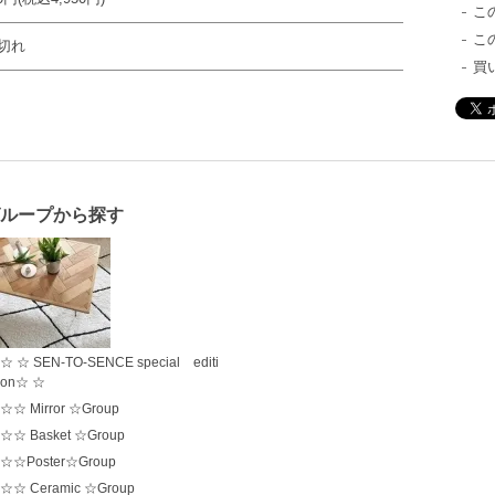
こ
こ
切れ
買
ループから探す
☆ ☆ SEN-TO-SENCE special editi
on☆ ☆
☆☆ Mirror ☆Group
☆☆ Basket ☆Group
☆☆Poster☆Group
☆☆ Ceramic ☆Group