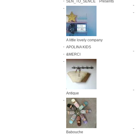
SEN_TO_SENCE Presents
A little lovely company
APOLINA KIDS
&MERCI
Antique
Babouche