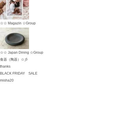
☆☆ Magazin ☆Group
☆☆ Japan Dining ☆Group
食器（陶器）☆彡
thanks
BLACK FRIDAY SALE
misha20