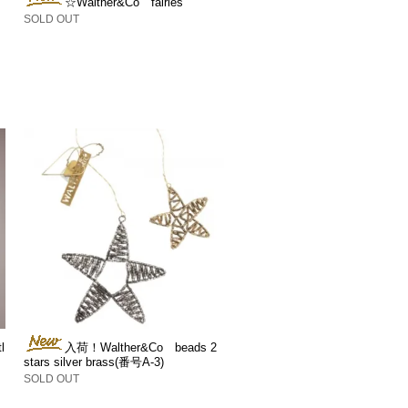
☆Walther&Co fairies
SOLD OUT
l
入荷！Walther&Co beads 2
stars silver brass(番号A-3)
SOLD OUT