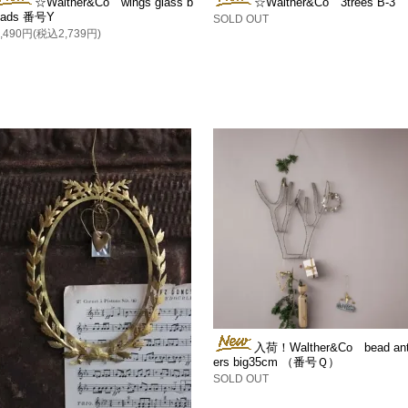
☆Walther&Co wings glass b
☆Walther&Co 3trees B-3
eads 番号Y
SOLD OUT
2,490円(税込2,739円)
入荷！Walther&Co bead ant
ers big35cm （番号Ｑ）
SOLD OUT