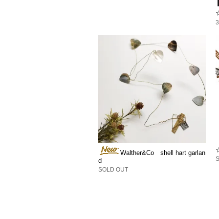
Walther&Co shell hart garlan
d
SOLD OUT