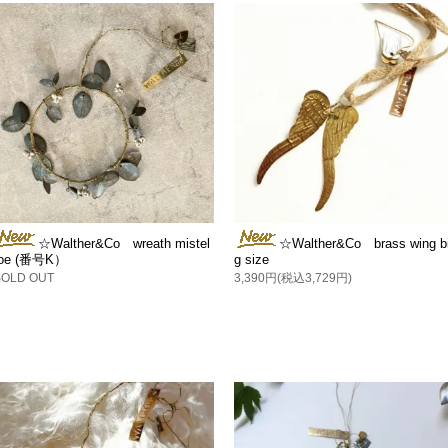
☆Walther&Co wreath mistel
☆Walther&Co brass wing b
toe (番号K）
g size
SOLD OUT
3,390円(税込3,729円)