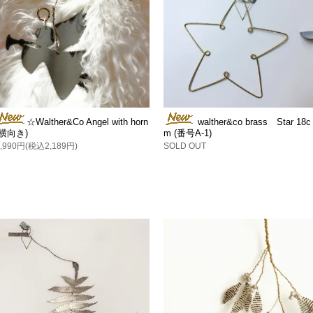
☆Walther&Co Angel with horn
walther&co brass Star 18c
(横向き)
m (番号A-1)
1,990円(税込2,189円)
SOLD OUT