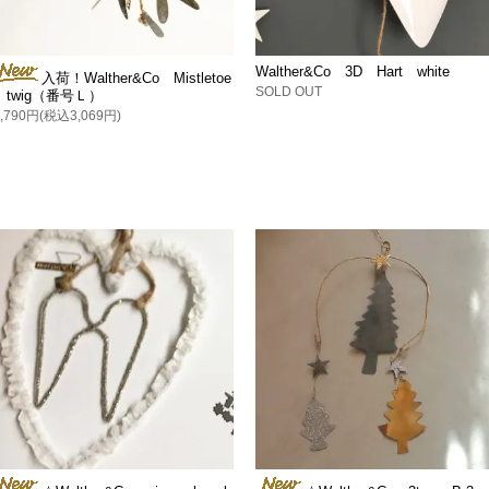
Walther&Co 3D Hart white
入荷！Walther&Co Mistletoe
SOLD OUT
twig（番号Ｌ）
2,790円(税込3,069円)