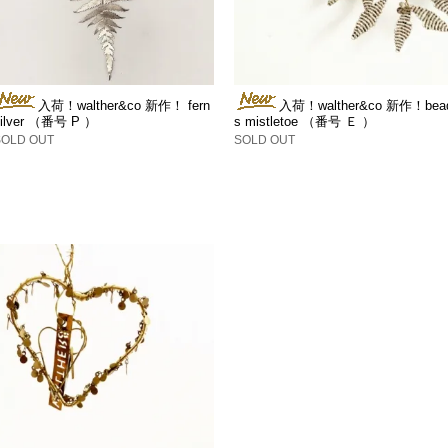
入荷！walther&co 新作！ fern
入荷！walther&co 新作！bea
silver （番号 P ）
s mistletoe （番号 Ｅ ）
SOLD OUT
SOLD OUT