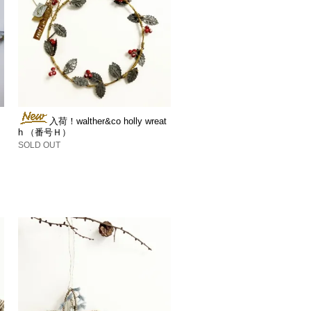
入荷！walther&co holly wreat
h （番号Ｈ）
SOLD OUT