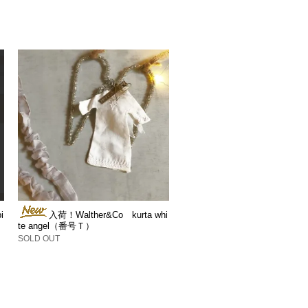
i
入荷！Walther&Co kurta whi
te angel（番号Ｔ）
SOLD OUT