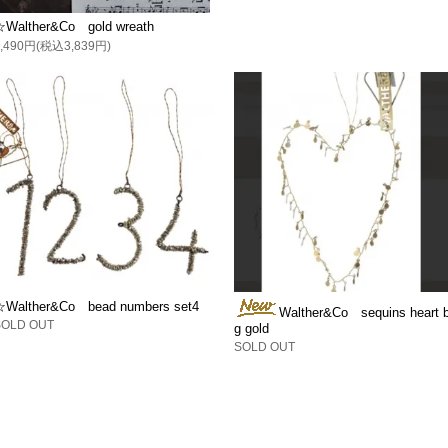
☆Walther&Co gold wreath
3,490円(税込3,839円)
☆Walther&Co bead numbers set4
Walther&Co sequins heart b
SOLD OUT
g gold
SOLD OUT