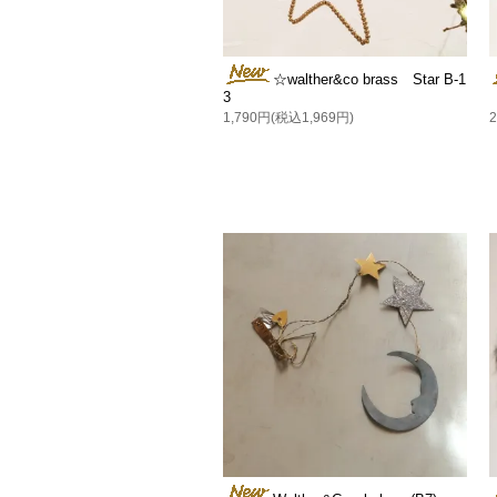
☆walther&co brass Star B-1
3
1,790円(税込1,969円)