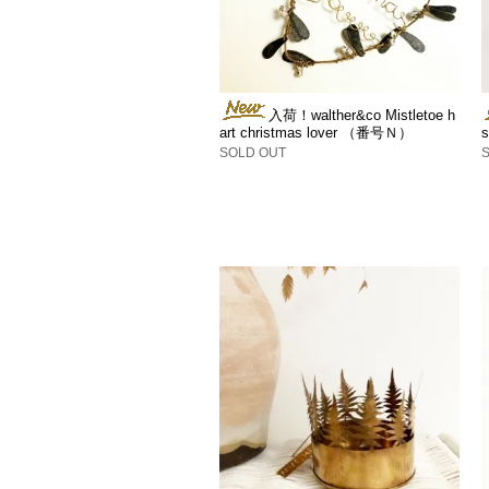
入荷！walther&co Mistletoe h
art christmas lover （番号Ｎ）
SOLD OUT