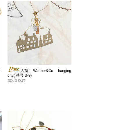
i
入荷！ Walther&Co hanging
city( 番号 B-9)
SOLD OUT