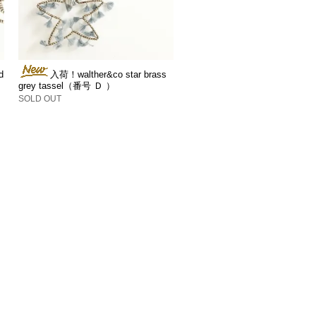
d
入荷！walther&co star brass
grey tassel（番号 Ｄ ）
SOLD OUT