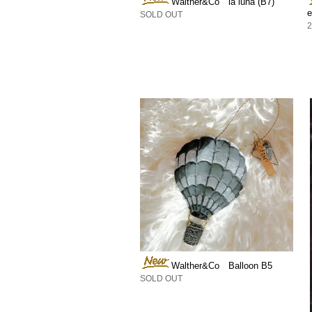
Walther&Co la luna (B7)
SOLD OUT
Walther&Co Balloon B5
SOLD OUT