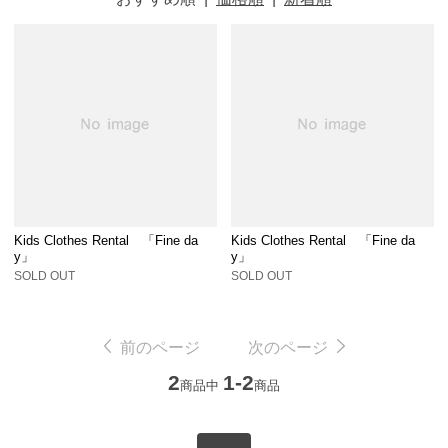
Kids Clothes Rental 「Fine da
Kids Clothes Rental 「Fine da
y」
y」
SOLD OUT
SOLD OUT
前のページ
次のページ
2
1-2
商品中
商品