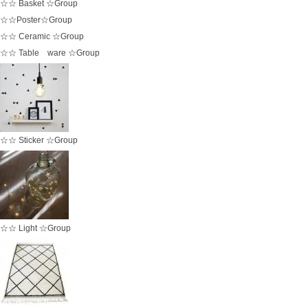
☆☆ Basket ☆Group
☆☆Poster☆Group
☆☆ Ceramic ☆Group
☆☆ Table ware ☆Group
☆☆ Sticker ☆Group
☆☆ Light ☆Group