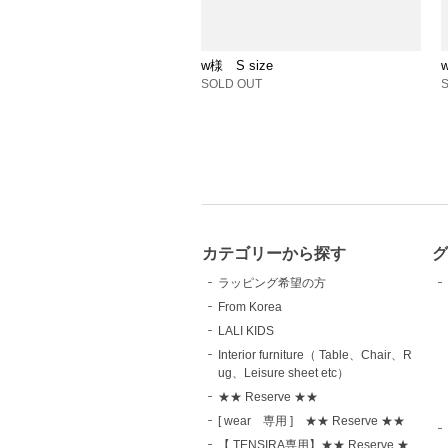
w様 S size
SOLD OUT
カテゴリーから探す
グ
ラッピング希望の方
From Korea
LALI KIDS
Interior furniture（ Table、Chair、R
ug、Leisure sheet etc）
★★ Reserve ★★
[ wear 専用 ] ★★ Reserve ★★
【 TENSIRA専用】★★ Reserve ★