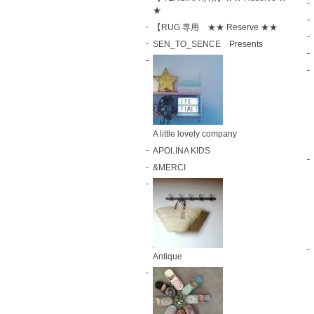
★
【RUG 専用 ★★ Reserve ★★
SEN_TO_SENCE Presents
A little lovely company
APOLINA KIDS
&MERCI
Antique