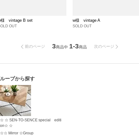
w様 vintage B set
w様 vintage A
SOLD OUT
SOLD OUT
3
1-3
前のページ
次のページ
商品中
商品
ループから探す
☆ ☆ SEN-TO-SENCE special editi
on☆ ☆
☆☆ Mirror ☆Group