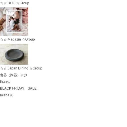
☆☆ RUG ☆Group
☆☆ Magazin ☆Group
☆☆ Japan Dining ☆Group
食器（陶器）☆彡
thanks
BLACK FRIDAY SALE
misha20