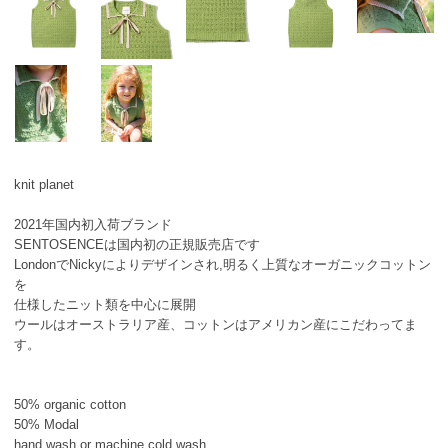
knit planet
2021年国内初入荷ブランド
SENTOSENCEは国内初の正規販売店です
LondonでNickyによりデザインされ,明るく上質なオーガニックコットン
を
仕様したニット類を中心に展開
ウールはオーストラリア産、コットンはアメリカン産にこだわってま
す。
50% organic cotton
50% Modal
hand wash or machine cold wash