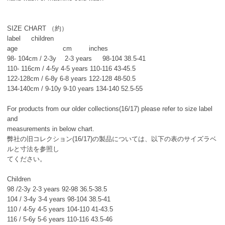
SIZE CHART （約）
label children
age cm inches
98- 104cm / 2-3y 2-3 years 98-104 38.5-41
110- 116cm / 4-5y 4-5 years 110-116 43-45.5
122-128cm / 6-8y 6-8 years 122-128 48-50.5
134-140cm / 9-10y 9-10 years 134-140 52.5-55
For products from our older collections(16/17) please refer to size label
and
measurements in below chart.
弊社の旧コレクション(16/17)の製品については、以下の表のサイズラベ
ルと寸法を参照し
てください。
Children
98 /2-3y 2-3 years 92-98 36.5-38.5
104 / 3-4y 3-4 years 98-104 38.5-41
110 / 4-5y 4-5 years 104-110 41-43.5
116 / 5-6y 5-6 years 110-116 43.5-46