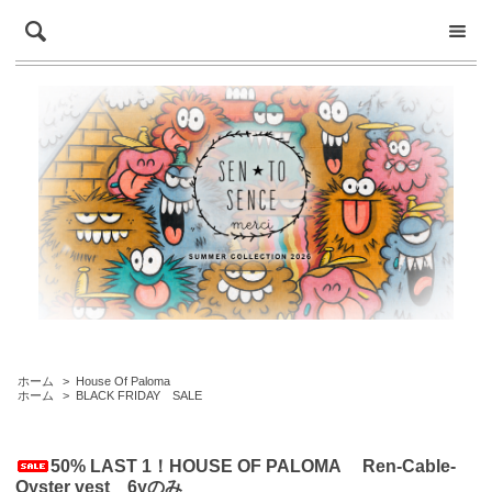
ホーム
>
House Of Paloma
ホーム
>
BLACK FRIDAY SALE
50% LAST 1！HOUSE OF PALOMA Ren-Cable-
Oyster vest 6yのみ