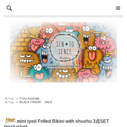
ホーム
>
From Australia
ホーム
>
BLACK FRIDAY SALE
mint tyed Frilled Bikini with shushu 3点SET
(exclusive)